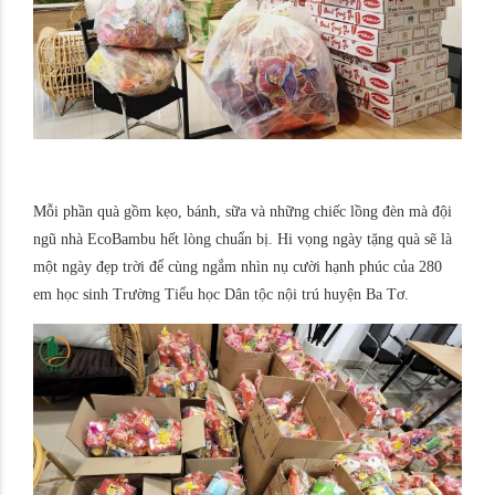
Mỗi phần quà gồm kẹo, bánh, sữa và những chiếc lồng đèn mà đội
ngũ nhà EcoBambu hết lòng chuẩn bị. Hi vọng ngày tặng quà sẽ là
một ngày đẹp trời để cùng ngắm nhìn nụ cười hạnh phúc của 280
em học sinh Trường Tiểu học Dân tộc nội trú huyện Ba Tơ.