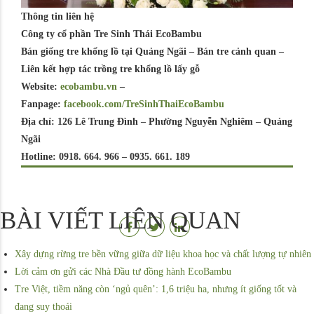
Thông tin liên hệ
Công ty cổ phần Tre Sinh Thái EcoBambu
Bán giống tre khổng lồ tại Quảng Ngãi – Bán tre cảnh quan –
Liên kết hợp tác trồng tre khổng lồ lấy gỗ
Website:
ecobambu.vn
–
Fanpage:
facebook.com/TreSinhThaiEcoBambu
Địa chỉ: 126 Lê Trung Đình – Phường Nguyễn Nghiêm – Quảng
Ngãi
Hotline: 0918. 664. 966 – 0935. 661. 189
BÀI VIẾT LIÊN QUAN
Xây dựng rừng tre bền vững giữa dữ liệu khoa học và chất lượng tự nhiên
Lời cảm ơn gửi các Nhà Đầu tư đồng hành EcoBambu
Tre Việt, tiềm năng còn ‘ngủ quên’: 1,6 triệu ha, nhưng ít giống tốt và
đang suy thoái